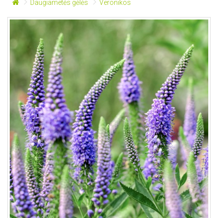
Daugiametės gėlės
Veronikos