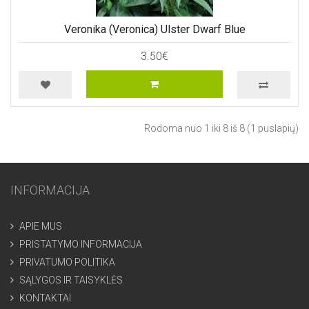
Veronika (Veronica) Ulster Dwarf Blue
3.50€
Rodoma nuo 1 iki 8 iš 8 (1 puslapių)
INFORMACIJA
APIE MUS
PRISTATYMO INFORMACIJA
PRIVATUMO POLITIKA
SĄLYGOS IR TAISYKLĖS
KONTAKTAI